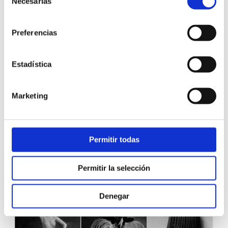
Necesarias
de
consentimiento
Preferencias
Estadística
Marketing
Lászlo Moholy-Nagy, diseño de escultura
Teatro de integración: escenografía
Otra fundamental característica fue su talentoso taller de teatro
Permitir todas
de integración. La mujer en la Bauhaus especialmente en este
campo estuvo muy presente. Su fusión con las artes visuales y
escénicas, por tanto interdisciplinar, le convirtió en el teatro más
Permitir la selección
vanguardista de la época.
Denegar