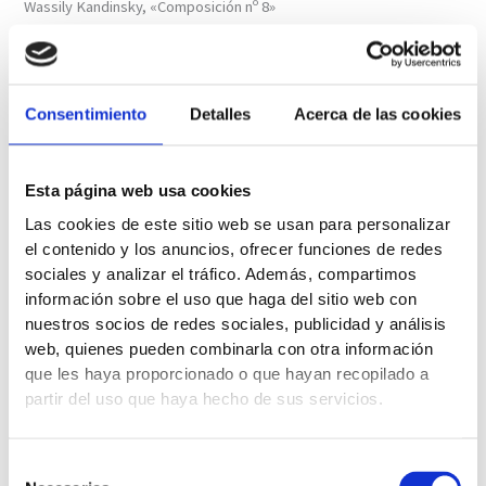
Wassily Kandinsky, «Composición nº 8»
El ser humano, para Gropius, debía estar en el centro de todos los
anhelos y esfuerzos de la escuela de la Bauhaus.
Como no podía ser de otra forma
Consentimiento
Detalles
Acerca de las cookies
se reunieron todas las artes,
desde la pintura y la escultura, a la
fotografía o la escenografía.
Esta página web usa cookies
La importancia social del
Las cookies de este sitio web se usan para personalizar
movimiento Bauhaus y su
el contenido y los anuncios, ofrecer funciones de redes
contribución al mundo artístico,
sociales y analizar el tráfico.
Además, compartimos
hizo que un siglo después, todavía
información sobre el uso que haga del sitio web con
perduren tanto su concepto ideal
nuestros socios de redes sociales, publicidad y análisis
del arte, como la aplicación de
web, quienes pueden combinarla con otra información
éste en la expresión plástica.
que les haya proporcionado o que hayan recopilado a
partir del uso que haya hecho de sus servicios.
Oskar Schlemmer, escultura
Selección