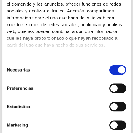
el contenido y los anuncios, ofrecer funciones de redes
sociales y analizar el tráfico.
Además, compartimos
información sobre el uso que haga del sitio web con
nuestros socios de redes sociales, publicidad y análisis
web, quienes pueden combinarla con otra información
que les haya proporcionado o que hayan recopilado a
partir del uso que haya hecho de sus servicios.
Selección
Necesarias
«Cascadas de estaño». Técnica: tallado con buril, con
de
incrustaciones de estaño y policromía acrílica.
consentimiento
Preferencias
Estadística
Marketing