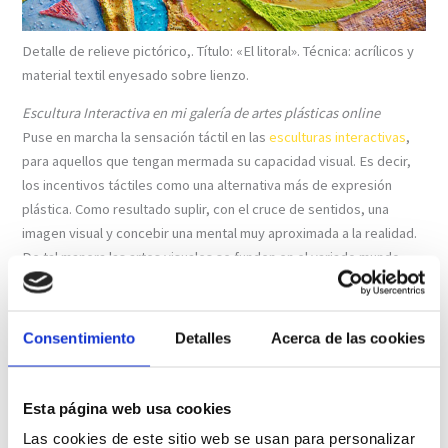
Detalle de relieve pictórico,. Título: «El litoral». Técnica: acrílicos y
material textil enyesado sobre lienzo.
Escultura Interactiva
en mi galería de artes plásticas online
Puse en marcha la sensación táctil en las
esculturas interactivas
,
para aquellos que tengan mermada su capacidad visual. Es decir,
los incentivos táctiles como una alternativa más de expresión
plástica. Como resultado suplir, con el cruce de sentidos, una
imagen visual y concebir una mental muy aproximada a la realidad.
De tal manera las artes visuales se funden en el variado mundo
sensorial. Pero lo más importante es que las experiencias
obtenidas, fueron altamente satisfactorias. Además recabé
documentación al respecto, donde las sensaciones táctiles eran
Consentimiento
Detalles
Acerca de las cookies
tan sugerentes como las percibidas con la vista.
Esta página web usa cookies
Las cookies de este sitio web se usan para personalizar